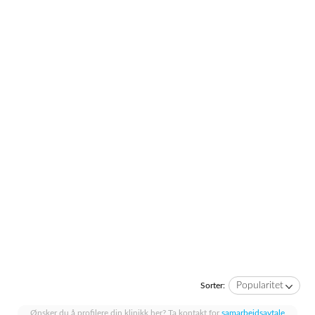
Popularitet
Sorter:
Ønsker du å profilere din klinikk her? Ta kontakt for
samarbeidsavtale