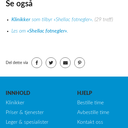
Se også
Klinikker
som tilbyr «Shellac fotnegler».
(29 treff)
Les om
«Shellac fotnegler»
.
Del dette via
INNHOLD
HJELP
Klinikker
Bestille time
Priser & tjenester
Avbestille time
Leger & spesialister
Kontakt oss