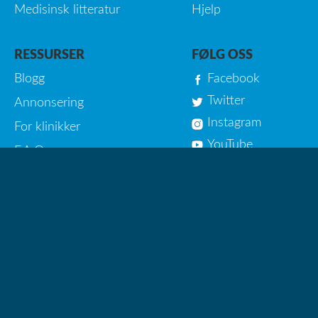
Medisinsk litteratur
Hjelp
RESSURSER
FØLG OSS
Blogg
Facebook
Twitter
Annonsering
Instagram
For klinikker
YouTube
F.A.Q
FÅ VÅRT NYHETSBREV
Meld på!