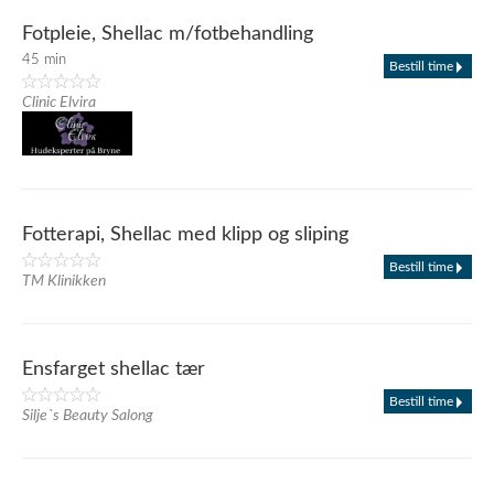
Fotpleie, Shellac m/fotbehandling
45 min
Bestill time
Clinic Elvira
Fotterapi, Shellac med klipp og sliping
Bestill time
TM Klinikken
Ensfarget shellac tær
Bestill time
Silje`s Beauty Salong