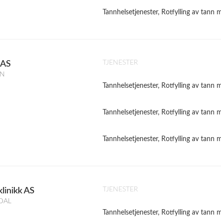
Tannhelsetjenester, Rotfylling av tann m
TJENESTER
 AS
EN
Tannhelsetjenester, Rotfylling av tann 
Tannhelsetjenester, Rotfylling av tann 
Tannhelsetjenester, Rotfylling av tann m
TJENESTER
linikk AS
NDAL
Tannhelsetjenester, Rotfylling av tann 