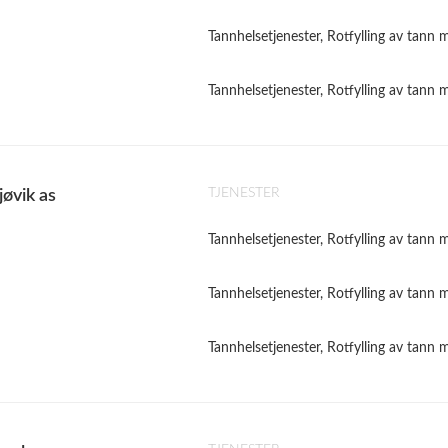
Tannhelsetjenester, Rotfylling av tann 
Tannhelsetjenester, Rotfylling av tann m
TJENESTER
øvik as
Tannhelsetjenester, Rotfylling av tann 
Tannhelsetjenester, Rotfylling av tann 
Tannhelsetjenester, Rotfylling av tann m