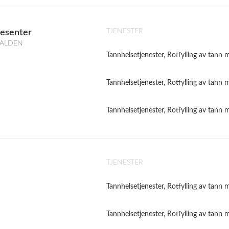
TJENESTER
sesenter
 HALDEN
Tannhelsetjenester, Rotfylling av tann 
Tannhelsetjenester, Rotfylling av tann 
Tannhelsetjenester, Rotfylling av tann m
TJENESTER
Tannhelsetjenester, Rotfylling av tann 
Tannhelsetjenester, Rotfylling av tann 