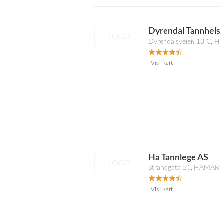
Dyrendal Tannhel
LOGO
Dyrendalsveien 13 C,
Vis i kart
Ha Tannlege AS
LOGO
Strandgata 51, HAMAR
Vis i kart