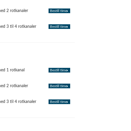
med 2 rotkanaler
Bestill time
ed 3 til 4 rotkanaler
Bestill time
med 1 rotkanal
Bestill time
med 2 rotkanaler
Bestill time
ed 3 til 4 rotkanaler
Bestill time