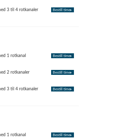
ed 3 til 4 rotkanaler
Bestill time
med 1 rotkanal
Bestill time
med 2 rotkanaler
Bestill time
ed 3 til 4 rotkanaler
Bestill time
med 1 rotkanal
Bestill time