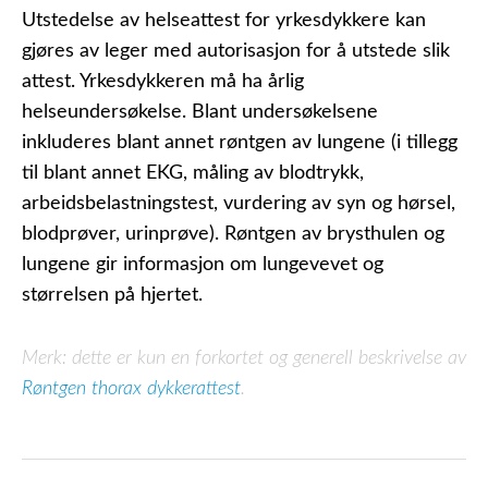
Utstedelse av helseattest for yrkesdykkere kan
gjøres av leger med autorisasjon for å utstede slik
attest. Yrkesdykkeren må ha årlig
helseundersøkelse. Blant undersøkelsene
inkluderes blant annet røntgen av lungene (i tillegg
til blant annet EKG, måling av blodtrykk,
arbeidsbelastningstest, vurdering av syn og hørsel,
blodprøver, urinprøve). Røntgen av brysthulen og
lungene gir informasjon om lungevevet og
størrelsen på hjertet.
Merk: dette er kun en forkortet og generell beskrivelse av
Røntgen thorax dykkerattest
.