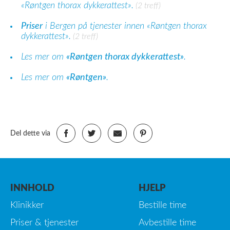
«Røntgen thorax dykkerattest».
(2 treff)
Priser
i Bergen på tjenester innen «Røntgen thorax
dykkerattest».
(2 treff)
Les mer om
«Røntgen thorax dykkerattest»
.
Les mer om
«Røntgen»
.
Del dette via
INNHOLD
HJELP
Klinikker
Bestille time
Priser & tjenester
Avbestille time