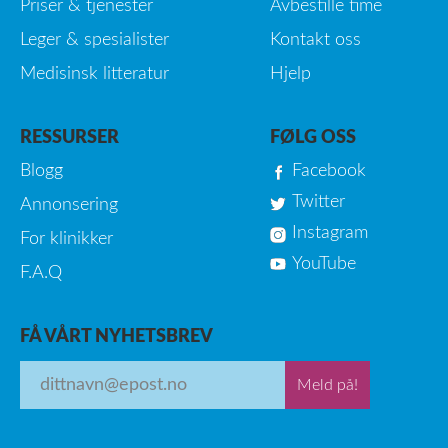
Priser & tjenester
Avbestille time
Leger & spesialister
Kontakt oss
Medisinsk litteratur
Hjelp
RESSURSER
FØLG OSS
Blogg
Facebook
Twitter
Annonsering
Instagram
For klinikker
YouTube
F.A.Q
FÅ VÅRT NYHETSBREV
Meld på!