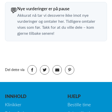
Nye vurderinger er på pause
💬
Akkurat nå tar vi dessverre ikke imot nye
vurderinger og omtaler her. Tidligere omtaler
vises som før. Takk for at du ville dele – kom
gjerne tilbake senere!
Del dette via
INNHOLD
HJELP
Klinikker
Bestille time