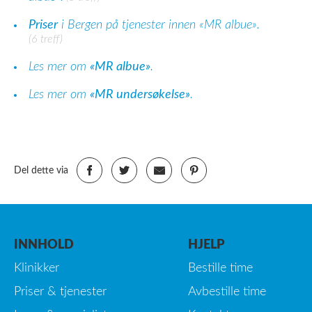
Priser
i Bergen på tjenester innen «MR albue».
(6 treff)
Les mer om
«MR albue»
.
Les mer om
«MR undersøkelse»
.
Del dette via
INNHOLD
HJELP
Klinikker
Bestille time
Priser & tjenester
Avbestille time