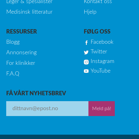
Leger & spesialister
Kontakt oss
Medisinsk litteratur
Hjelp
RESSURSER
FØLG OSS
Blogg
Facebook
Twitter
Annonsering
Instagram
For klinikker
YouTube
F.A.Q
FÅ VÅRT NYHETSBREV
Meld på!