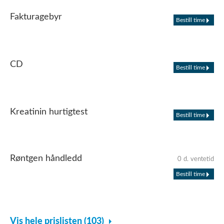
Fakturagebyr
Bestill time
CD
Bestill time
Kreatinin hurtigtest
Bestill time
Røntgen håndledd
0 d. ventetid
Bestill time
Vis hele prislisten (103)