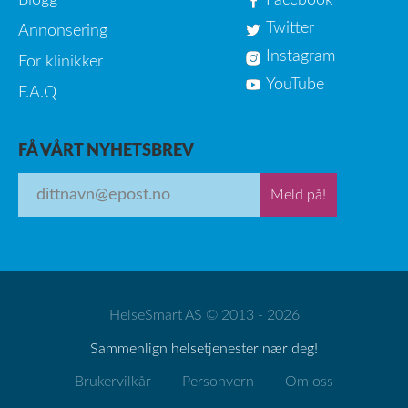
Twitter
Annonsering
Instagram
For klinikker
YouTube
F.A.Q
FÅ VÅRT NYHETSBREV
Meld på!
HelseSmart AS © 2013 - 2026
Sammenlign helsetjenester nær deg!
Brukervilkår
Personvern
Om oss