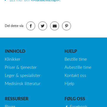
Del dette via
INNHOLD
HJELP
Klinikker
Bestille time
Priser & tjenester
Avbestille time
Leger & spesialister
Kontakt oss
Medisinsk litteratur
Hjelp
RESSURSER
FØLG OSS
Blogg
Facebook