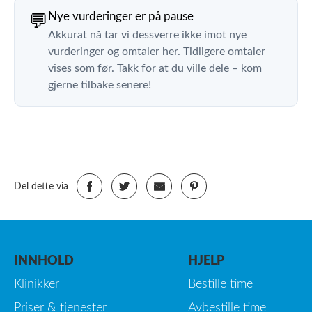
Nye vurderinger er på pause
💬
Akkurat nå tar vi dessverre ikke imot nye
vurderinger og omtaler her. Tidligere omtaler
vises som før. Takk for at du ville dele – kom
gjerne tilbake senere!
Del dette via
INNHOLD
HJELP
Klinikker
Bestille time
Priser & tjenester
Avbestille time