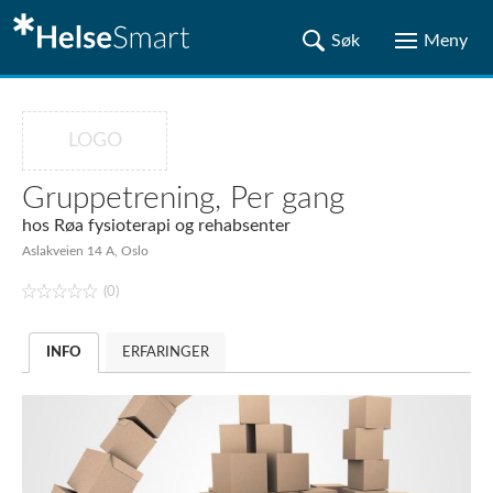
LOGO
Gruppetrening, Per gang
hos
Røa fysioterapi og rehabsenter
Aslakveien 14 A, Oslo
(0)
INFO
ERFARINGER