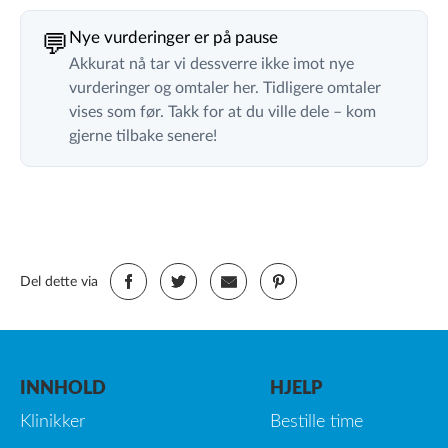
Nye vurderinger er på pause
💬
Akkurat nå tar vi dessverre ikke imot nye
vurderinger og omtaler her. Tidligere omtaler
vises som før. Takk for at du ville dele – kom
gjerne tilbake senere!
Del dette via
INNHOLD
HJELP
Klinikker
Bestille time