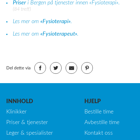
Priser
i Bergen på tjenester innen «Fysioterapi».
(84 treff)
Les mer om
«Fysioterapi»
.
Les mer om
«Fysioterapeut»
.
Del dette via
INNHOLD
HJELP
Klinikker
Bestille time
Priser & tjenester
Avbestille time
Leger & spesialister
Kontakt oss