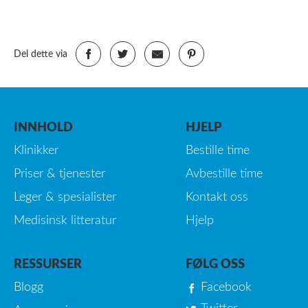
Del dette via
INNHOLD
HJELP
Klinikker
Bestille time
Priser & tjenester
Avbestille time
Leger & spesialister
Kontakt oss
Medisinsk litteratur
Hjelp
RESSURSER
FØLG OSS
Blogg
Facebook