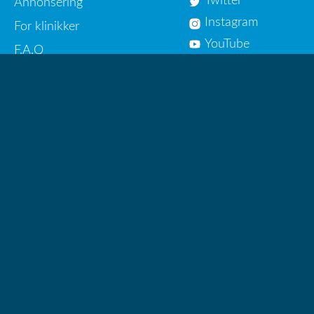
Twitter
Annonsering
Instagram
For klinikker
YouTube
F.A.Q
FÅ VÅRT NYHETSBREV
Meld på!
HelseSmart AS © 2013 - 2026
Sammenlign helsetjenester nær deg!
Brukervilkår
Personvern
Om oss
Org.nr 916 907 354