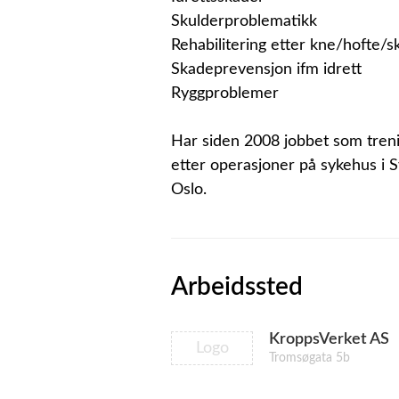
Skulderproblematikk
Rehabilitering etter kne/hofte/s
Skadeprevensjon ifm idrett
Ryggproblemer
Har siden 2008 jobbet som trenin
etter operasjoner på sykehus i S
Oslo.
Arbeidssted
KroppsVerket AS
Logo
Tromsøgata 5b