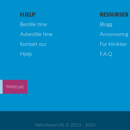
HJELP
RESSURSER
Bestille time
Blogg
Avbestille time
Annonsering
Kontakt oss
For klinikker
Hjelp
F.A.Q
Meld på!
HelseSmart AS © 2013 - 2026