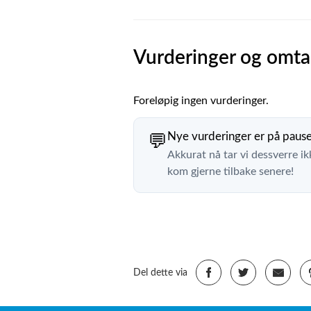
Vurderinger og omta
Foreløpig ingen vurderinger.
Nye vurderinger er på paus
💬
Akkurat nå tar vi dessverre ik
kom gjerne tilbake senere!
Del dette via