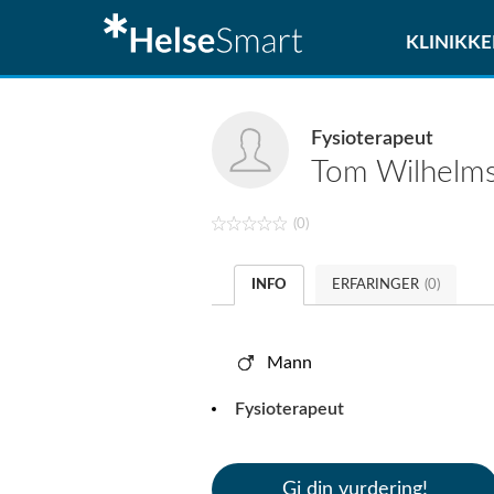
KLINIKKE
Fysioterapeut
Tom
Wilhelm
(0)
INFO
ERFARINGER
(0)
Mann
Fysioterapeut
Gi din vurdering!