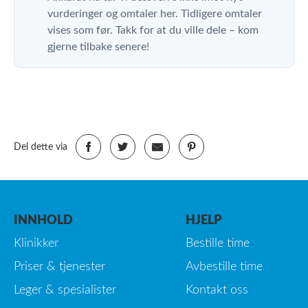
vurderinger og omtaler her. Tidligere omtaler
vises som før. Takk for at du ville dele – kom
gjerne tilbake senere!
Del dette via
INNHOLD
HJELP
Klinikker
Bestille time
Priser & tjenester
Avbestille time
Leger & spesialister
Kontakt oss