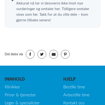
Akkurat nå tar vi dessverre ikke imot nye
vurderinger og omtaler her. Tidligere omtaler
vises som før. Takk for at du ville dele – kom
gjerne tilbake senere!
Del dette via
INNHOLD
HJELP
Klinikker
Bestille time
Priser & tjenester
Avbestille time
Leger & spesialister
Kontakt oss