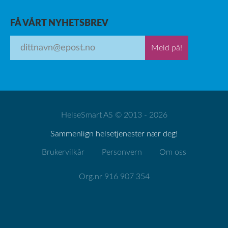
FÅ VÅRT NYHETSBREV
Meld på!
HelseSmart AS © 2013 - 2026
Sammenlign helsetjenester nær deg!
Brukervilkår
Personvern
Om oss
Org.nr 916 907 354