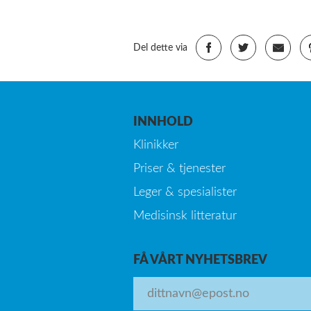
Del dette via
INNHOLD
Klinikker
Priser & tjenester
Leger & spesialister
Medisinsk litteratur
FÅ VÅRT NYHETSBREV