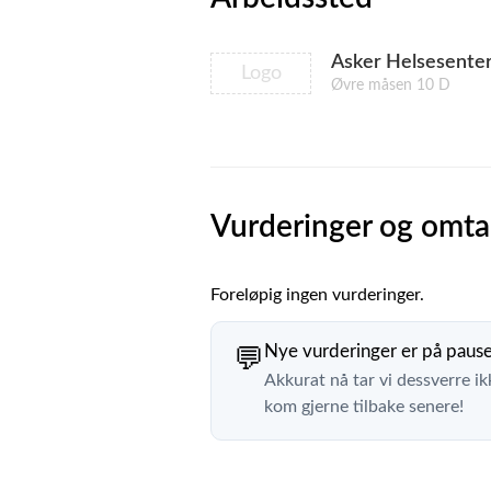
Asker Helsesente
Logo
Øvre måsen 10 D
Vurderinger og omta
Foreløpig ingen vurderinger.
Nye vurderinger er på paus
💬
Akkurat nå tar vi dessverre ik
kom gjerne tilbake senere!