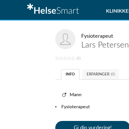
KLINIKKE
Fysioterapeut
Lars
Petersen
(0)
INFO
ERFARINGER
(0)
Mann
Fysioterapeut
Gi din vurdering!