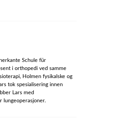
nerkante Schule für
dosent i orthopedi ved samme
sioterapi, Holmen fysikalske og
rs tok spesialisering innen
jobber Lars med
er lungeoperasjoner.