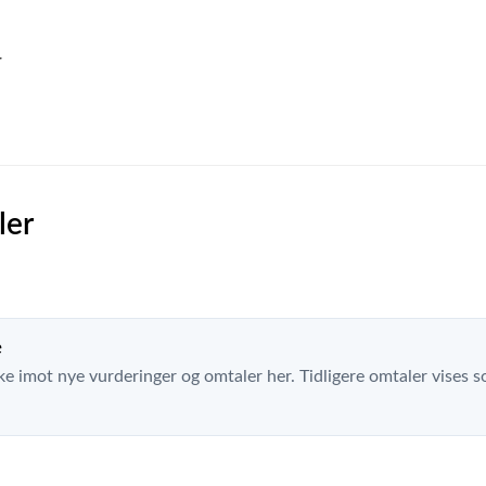
r
ler
e
ke imot nye vurderinger og omtaler her. Tidligere omtaler vises so