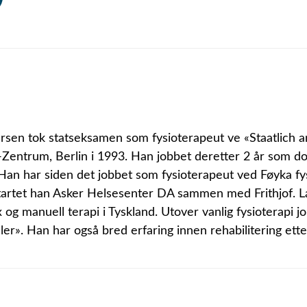
rsen tok statseksamen som fysioterapeut ve «Staatlich a
s-Zentrum, Berlin i 1993. Han jobbet deretter 2 år som 
. Han har siden det jobbet som fysioterapeut ved Føyka fy
startet han Asker Helsesenter DA sammen med Frithjof. La
 og manuell terapi i Tyskland. Utover vanlig fysioterapi 
er». Han har også bred erfaring innen rehabilitering ett