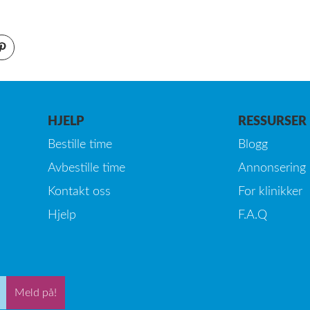
HJELP
RESSURSER
Bestille time
Blogg
Avbestille time
Annonsering
Kontakt oss
For klinikker
Hjelp
F.A.Q
Meld på!