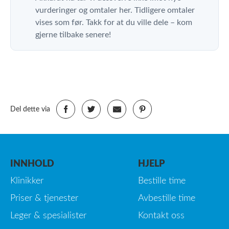
vurderinger og omtaler her. Tidligere omtaler
vises som før. Takk for at du ville dele – kom
gjerne tilbake senere!
Del dette via
INNHOLD
HJELP
Klinikker
Bestille time
Priser & tjenester
Avbestille time
Leger & spesialister
Kontakt oss