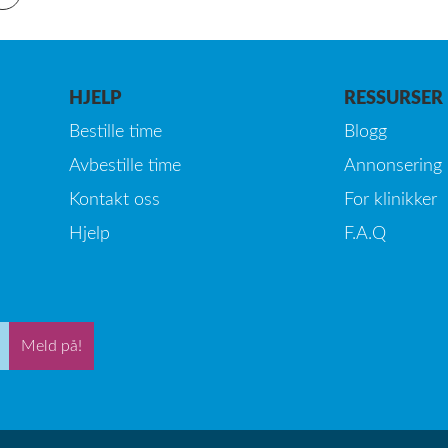
HJELP
RESSURSER
Bestille time
Blogg
Avbestille time
Annonsering
Kontakt oss
For klinikker
Hjelp
F.A.Q
Meld på!