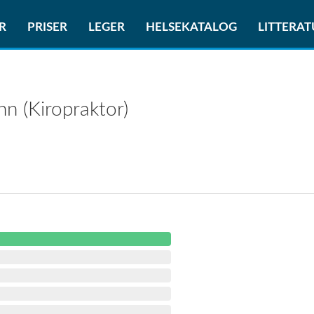
R
PRISER
LEGER
HELSEKATALOG
LITTERA
ann
(Kiropraktor)