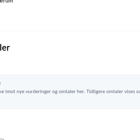
Bærum
ler
e
ke imot nye vurderinger og omtaler her. Tidligere omtaler vises so