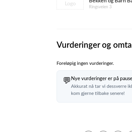
Bekken og Barn 
Logo
Ringsveien 3
Vurderinger og omta
Foreløpig ingen vurderinger.
Nye vurderinger er på paus
💬
Akkurat nå tar vi dessverre ik
kom gjerne tilbake senere!