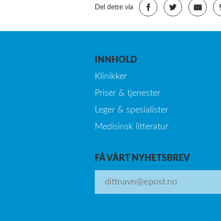
Del dette via
INNHOLD
Klinikker
Priser & tjenester
Leger & spesialister
Medisinsk litteratur
FÅ VÅRT NYHETSBREV