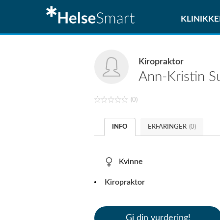
KLINIKKE
Kiropraktor
Ann-Kristin
S
(0)
INFO
ERFARINGER
(0)
Kvinne
Kiropraktor
Gi din vurdering!