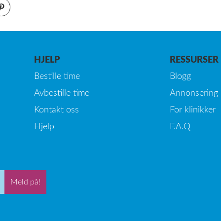
HJELP
RESSURSER
Bestille time
Blogg
Avbestille time
Annonsering
Kontakt oss
For klinikker
Hjelp
F.A.Q
Meld på!