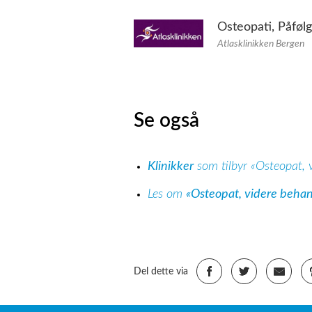
Osteopati, Påføl
Atlasklinikken Bergen
Se også
Klinikker
som tilbyr «Osteopat, 
Les om
«Osteopat, videre behan
Del dette via