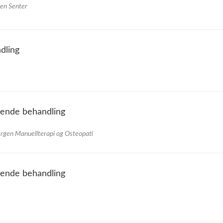
ten Senter
dling
gende behandling
ergen Manuellterapi og Osteopati
gende behandling