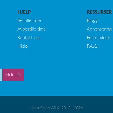
HJELP
RESSURSER
Bestille time
Blogg
Avbestille time
Annonsering
Kontakt oss
For klinikker
Hjelp
F.A.Q
Meld på!
HelseSmart AS © 2013 - 2026