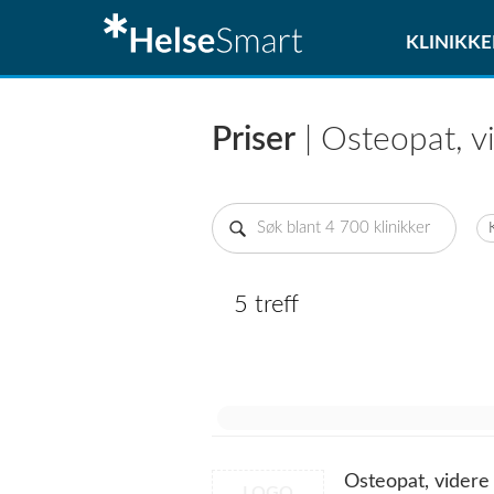
KLINIKKE
Priser
| Osteopat, v
5 treff
Osteopat, videre
LOGO