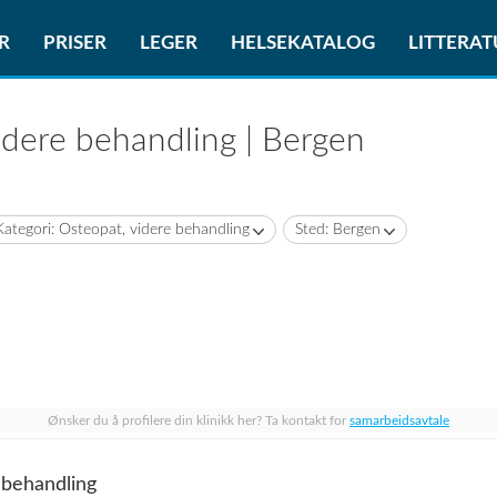
R
PRISER
LEGER
HELSEKATALOG
LITTERA
idere behandling | Bergen
Kategori: Osteopat, videre behandling
Sted: Bergen
Ønsker du å profilere din klinikk her? Ta kontakt for
samarbeidsavtale
 behandling