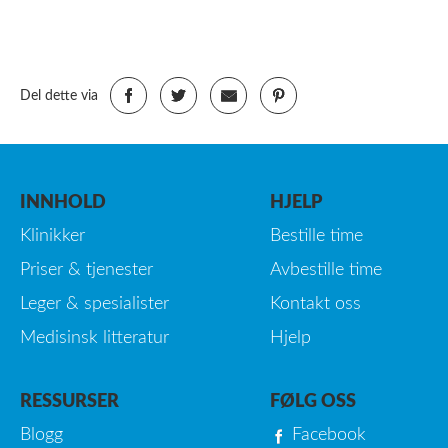
Del dette via
INNHOLD
HJELP
Klinikker
Bestille time
Priser & tjenester
Avbestille time
Leger & spesialister
Kontakt oss
Medisinsk litteratur
Hjelp
RESSURSER
FØLG OSS
Blogg
Facebook