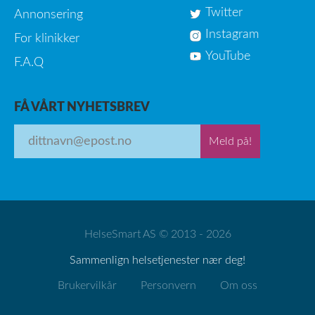
Twitter
Annonsering
Instagram
For klinikker
YouTube
F.A.Q
FÅ VÅRT NYHETSBREV
Meld på!
HelseSmart AS © 2013 - 2026
Sammenlign helsetjenester nær deg!
Brukervilkår
Personvern
Om oss