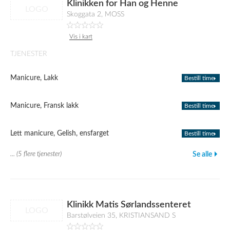
Klinikken for Han og Henne
LOGO
Skoggata 2, MOSS
Vis i kart
TJENESTER
Manicure, Lakk
Bestill time
Manicure, Fransk lakk
Bestill time
Lett manicure, Gelish, ensfarget
Bestill time
... (5 flere tjenester)
Se alle
Klinikk Matis Sørlandssenteret
LOGO
Barstølveien 35, KRISTIANSAND S