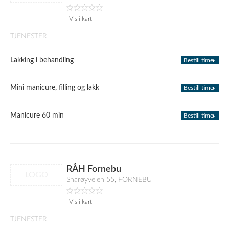
Vis i kart
TJENESTER
Lakking i behandling
Bestill time
Mini manicure, filling og lakk
Bestill time
Manicure 60 min
Bestill time
RÅH Fornebu
LOGO
Snarøyveien 55, FORNEBU
Vis i kart
TJENESTER