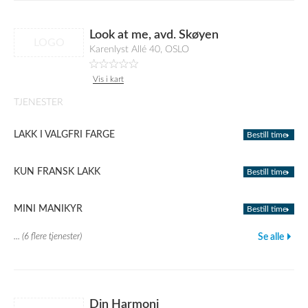
Look at me, avd. Skøyen
LOGO
Karenlyst Allé 40, OSLO
Vis i kart
TJENESTER
LAKK I VALGFRI FARGE
Bestill time
KUN FRANSK LAKK
Bestill time
MINI MANIKYR
Bestill time
... (6 flere tjenester)
Se alle
Din Harmoni