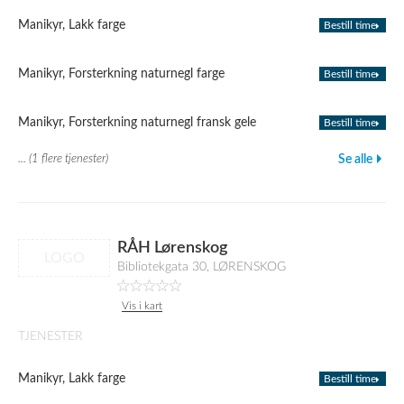
Manikyr, Lakk farge
Bestill time
Manikyr, Forsterkning naturnegl farge
Bestill time
Manikyr, Forsterkning naturnegl fransk gele
Bestill time
... (1 flere tjenester)
Se alle
RÅH Lørenskog
LOGO
Bibliotekgata 30, LØRENSKOG
Vis i kart
TJENESTER
Manikyr, Lakk farge
Bestill time