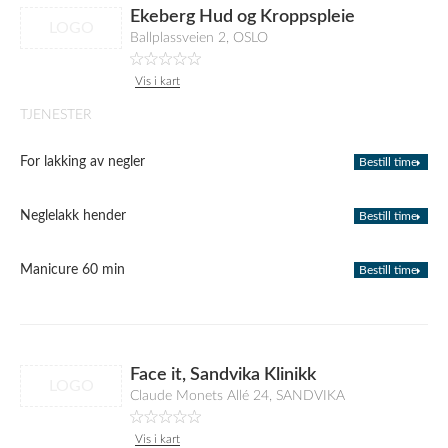
Ekeberg Hud og Kroppspleie
LOGO
Ballplassveien 2, OSLO
Vis i kart
TJENESTER
For lakking av negler
Bestill time
Neglelakk hender
Bestill time
Manicure 60 min
Bestill time
Face it, Sandvika Klinikk
LOGO
Claude Monets Allé 24, SANDVIKA
Vis i kart