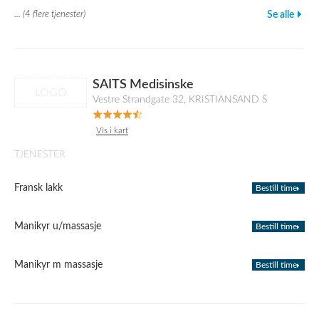
... (4 flere tjenester)
Se alle
SAITS Medisinske
LOGO
Vestre Strandgate 32, KRISTIANSAND S
Vis i kart
TJENESTER
Fransk lakk
Bestill time
Manikyr u/massasje
Bestill time
Manikyr m massasje
Bestill time