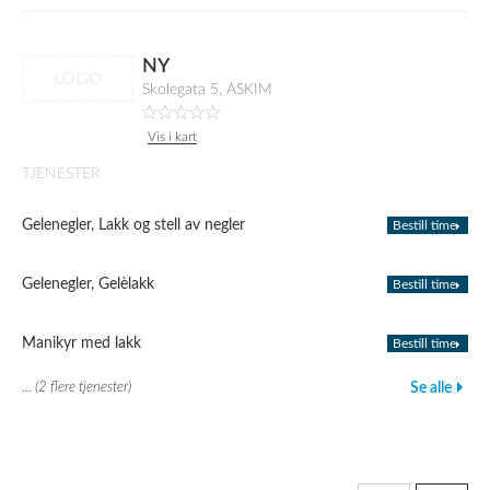
NY
LOGO
Skolegata 5, ASKIM
Vis i kart
TJENESTER
Gelenegler, Lakk og stell av negler
Bestill time
Gelenegler, Gelèlakk
Bestill time
Manikyr med lakk
Bestill time
... (2 flere tjenester)
Se alle