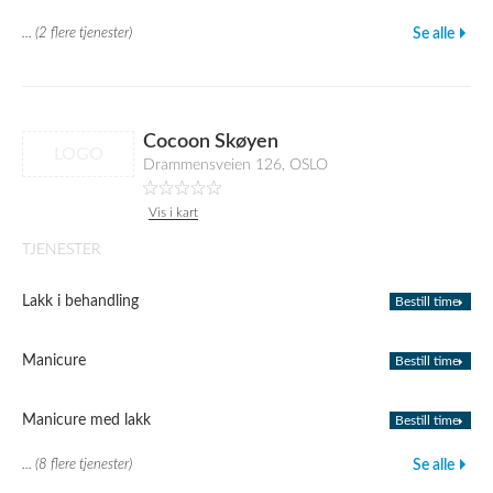
... (2 flere tjenester)
Se alle
Cocoon Skøyen
LOGO
Drammensveien 126, OSLO
Vis i kart
TJENESTER
Lakk i behandling
Bestill time
Manicure
Bestill time
Manicure med lakk
Bestill time
... (8 flere tjenester)
Se alle