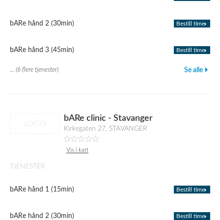
bARe hånd 2 (30min)
Bestill time
bARe hånd 3 (45min)
Bestill time
... (6 flere tjenester)
Se alle
bARe clinic - Stavanger
LOGO
Kirkegaten 27, STAVANGER
Vis i kart
TJENESTER
bARe hånd 1 (15min)
Bestill time
bARe hånd 2 (30min)
Bestill time