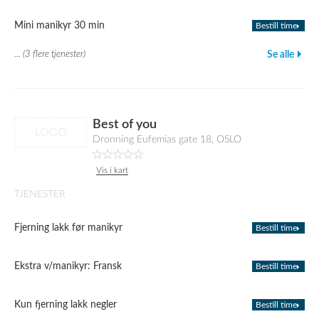
Mini manikyr 30 min
Bestill time
... (3 flere tjenester)
Se alle
Best of you
LOGO
Dronning Eufemias gate 18, OSLO
Vis i kart
TJENESTER
Fjerning lakk før manikyr
Bestill time
Ekstra v/manikyr: Fransk
Bestill time
Kun fjerning lakk negler
Bestill time