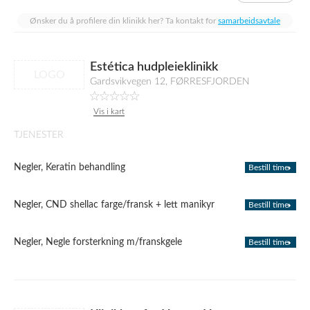
Ønsker du å profilere din klinikk her? Ta kontakt for
samarbeidsavtale
Estética hudpleieklinikk
LOGO
Gardsvikvegen 12, FØRRESFJORDEN
Vis i kart
TJENESTER
Negler, Keratin behandling
Bestill time
Negler, CND shellac farge/fransk + lett manikyr
Bestill time
Negler, Negle forsterkning m/franskgele
Bestill time