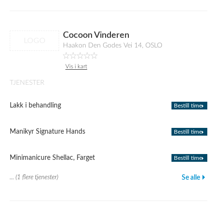
Cocoon Vinderen
LOGO
Haakon Den Godes Vei 14, OSLO
Vis i kart
TJENESTER
Lakk i behandling
Bestill time
Manikyr Signature Hands
Bestill time
Minimanicure Shellac, Farget
Bestill time
... (1 flere tjenester)
Se alle