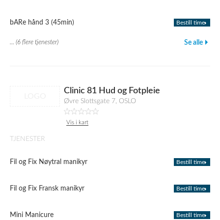
bARe hånd 3 (45min)
Bestill time
... (6 flere tjenester)
Se alle
Clinic 81 Hud og Fotpleie
LOGO
Øvre Slottsgate 7, OSLO
Vis i kart
TJENESTER
Fil og Fix Nøytral manikyr
Bestill time
Fil og Fix Fransk manikyr
Bestill time
Mini Manicure
Bestill time