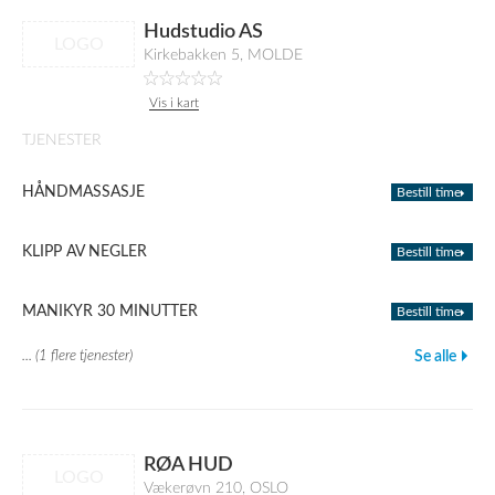
Hudstudio AS
LOGO
Kirkebakken 5, MOLDE
Vis i kart
TJENESTER
HÅNDMASSASJE
Bestill time
KLIPP AV NEGLER
Bestill time
MANIKYR 30 MINUTTER
Bestill time
... (1 flere tjenester)
Se alle
RØA HUD
LOGO
Vækerøvn 210, OSLO