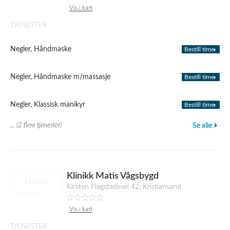
Vis i kart
TJENESTER
Negler, Håndmaske
Bestill time
Negler, Håndmaske m/massasje
Bestill time
Negler, Klassisk manikyr
Bestill time
... (2 flere tjenester)
Se alle
Klinikk Matis Vågsbygd
LOGO
Kirsten Flagstadsvei 42, Kristiansand
Vis i kart
TJENESTER