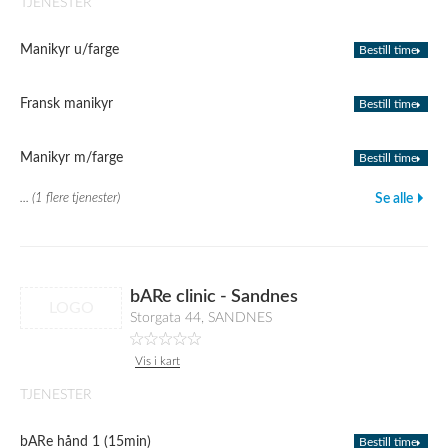
TJENESTER
Manikyr u/farge
Bestill time
Fransk manikyr
Bestill time
Manikyr m/farge
Bestill time
... (1 flere tjenester)
Se alle
bARe clinic - Sandnes
LOGO
Storgata 44, SANDNES
Vis i kart
TJENESTER
bARe hånd 1 (15min)
Bestill time