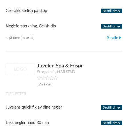
Gelelakk, Gelish på støp
Bestill time
Negleforsterkning, Gelish dip
Bestill time
... (3 flere tjenester)
Se alle
Juvelen Spa & Frisør
LOGO
Storgata 1, HARSTAD
Vis i kart
TJENESTER
Juvelens quick fix av dine negler
Bestill time
Lakk negler hånd 30 min
Bestill time