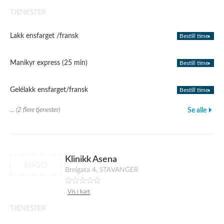
TJENESTER
Lakk ensfarget /fransk
Bestill time
Manikyr express (25 min)
Bestill time
Gelélakk ensfarget/fransk
Bestill time
... (2 flere tjenester)
Se alle
Klinikk Asena
LOGO
Breigata 4, STAVANGER
Vis i kart
TJENESTER