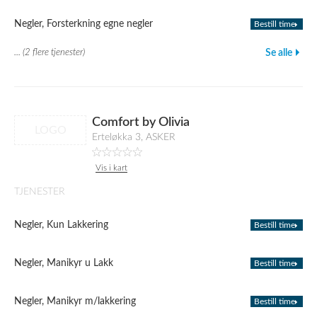
Negler, Forsterkning egne negler
Bestill time
... (2 flere tjenester)
Se alle
Comfort by Olivia
LOGO
Erteløkka 3, ASKER
Vis i kart
TJENESTER
Negler, Kun Lakkering
Bestill time
Negler, Manikyr u Lakk
Bestill time
Negler, Manikyr m/lakkering
Bestill time