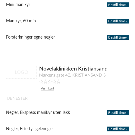
Mini manikyr
Bestill time
Manikyr, 60 min
Bestill time
Forsterkninger egne negler
Bestill time
Novelaklinikken Kristiansand
LOGO
Markens gate 42, KRISTIANSAND S
Vis i kart
TJENESTER
Negler, Ekspress manikyr uten lakk
Bestill time
Negler, Etterfyll gelenegler
Bestill time