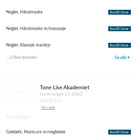
Negler, Håndmaske
Bestill time
Negler, Håndmaske m/massasje
Bestill time
Negler, Klassisk manikyr
Bestill time
... (2 flere tjenester)
Se alle
Tone Lise Akademiet
LOGO
Haslevangen 15, OSLO
Vis i kart
TJENESTER
Gelelakk, Manicure m/neglelakk
Bestill time