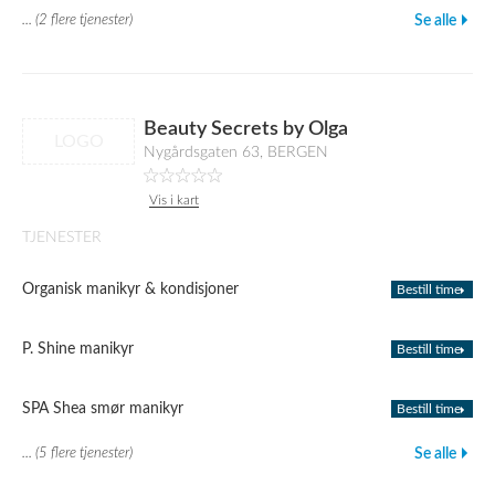
... (2 flere tjenester)
Se alle
Beauty Secrets by Olga
LOGO
Nygårdsgaten 63, BERGEN
Vis i kart
TJENESTER
Organisk manikyr & kondisjoner
Bestill time
P. Shine manikyr
Bestill time
SPA Shea smør manikyr
Bestill time
... (5 flere tjenester)
Se alle