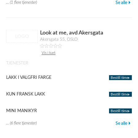
... (1 flere tjenester)
Se alle
Look at me, avd Akersgata
LOGO
Akersgata 55, OSLO
Vis i kart
TJENESTER
LAKK I VALGFRI FARGE
Bestill time
KUN FRANSK LAKK
Bestill time
MINI MANIKYR
Bestill time
... (6 flere tjenester)
Se alle