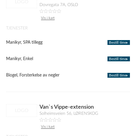
LOGO
Dovregata 7A, OSLO
Vis i kart
TJENESTER
Manikyr, SPA tillegg
Bestill time
Manikyr, Enkel
Bestill time
Biogel, Forsterkelse av negler
Bestill time
Van`s Vippe-extension
LOGO
Solheimsveien 56, LØRENSKOG
Vis i kart