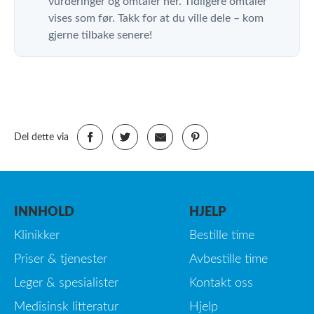
vurderinger og omtaler her. Tidligere omtaler
vises som før. Takk for at du ville dele – kom
gjerne tilbake senere!
Del dette via
INNHOLD
HJELP
Klinikker
Bestille time
Priser & tjenester
Avbestille time
Leger & spesialister
Kontakt oss
Medisinsk litteratur
Hjelp