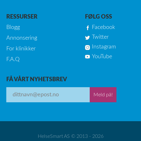
RESSURSER
FØLG OSS
Blogg
Facebook
Twitter
Annonsering
Instagram
For klinikker
YouTube
F.A.Q
FÅ VÅRT NYHETSBREV
Meld på!
HelseSmart AS © 2013 - 2026