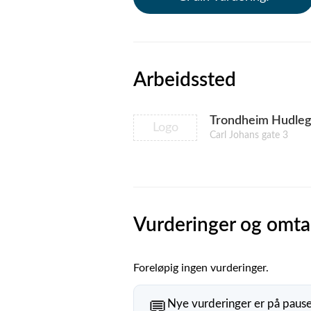
Arbeidssted
Trondheim Hudleg
Logo
Carl Johans gate 3
Vurderinger og omta
Foreløpig ingen vurderinger.
Nye vurderinger er på paus
💬