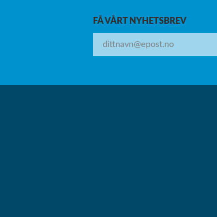
FÅ VÅRT NYHETSBREV