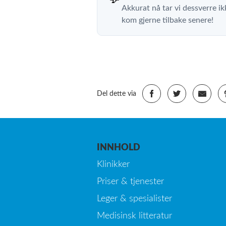
Akkurat nå tar vi dessverre ik
kom gjerne tilbake senere!
Del dette via
INNHOLD
Klinikker
Priser & tjenester
Leger & spesialister
Medisinsk litteratur