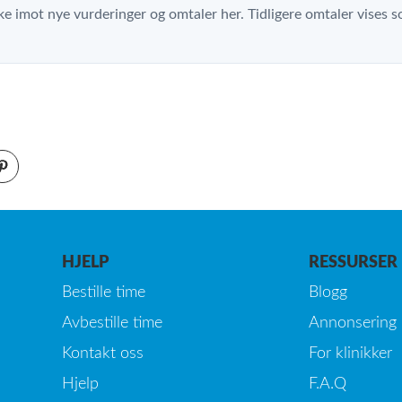
ke imot nye vurderinger og omtaler her. Tidligere omtaler vises so
HJELP
RESSURSER
Bestille time
Blogg
Avbestille time
Annonsering
Kontakt oss
For klinikker
Hjelp
F.A.Q