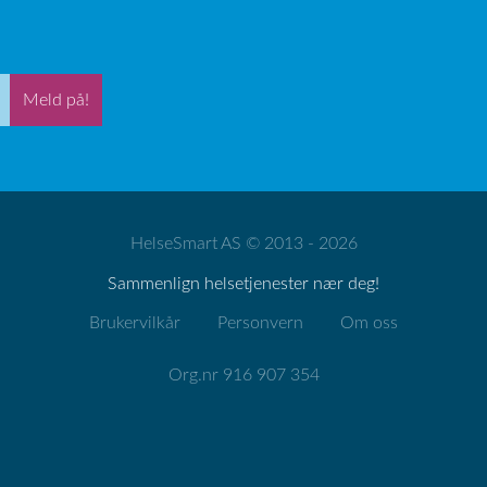
Meld på!
HelseSmart AS © 2013 - 2026
Sammenlign helsetjenester nær deg!
Brukervilkår
Personvern
Om oss
Org.nr 916 907 354