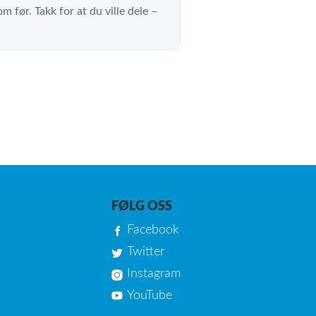
m før. Takk for at du ville dele –
FØLG OSS
Facebook
Twitter
Instagram
YouTube