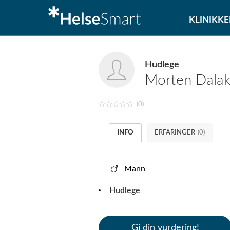
KLINIKKE
Hudlege
Morten
Dalak
(0)
INFO
ERFARINGER
(0)
Mann
Hudlege
Gi din vurdering!