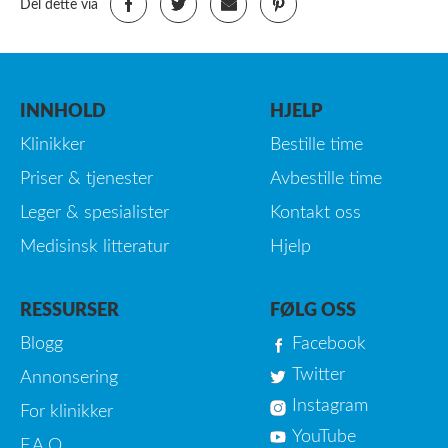
Del dette via
INNHOLD
HJELP
Klinikker
Bestille time
Priser & tjenester
Avbestille time
Leger & spesialister
Kontakt oss
Medisinsk litteratur
Hjelp
RESSURSER
FØLG OSS
Blogg
Facebook
Twitter
Annonsering
Instagram
For klinikker
YouTube
F.A.Q