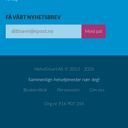
FÅ VÅRT NYHETSBREV
Meld på!
HelseSmart AS © 2013 - 2026
Sammenlign helsetjenester nær deg!
Brukervilkår
Personvern
Om oss
Org.nr 916 907 354