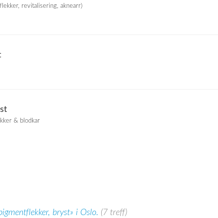
lekker, revitalisering, aknearr)
t
st
ekker & blodkar
igmentflekker, bryst» i Oslo.
(7 treff)