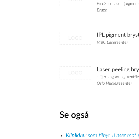
PicoSure laser. (pigmentf
Eraze
IPL pigment brys
LOGO
MBC Lasersenter
Laser peeling bry
LOGO
- Fjerning av pigmentfl
Oslo Hudlegesenter
Se også
Klinikker
som tilbyr «Laser mot p