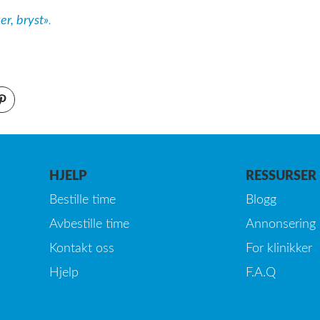
er, bryst»
.
HJELP
RESSURSER
Bestille time
Blogg
Avbestille time
Annonsering
Kontakt oss
For klinikker
Hjelp
F.A.Q