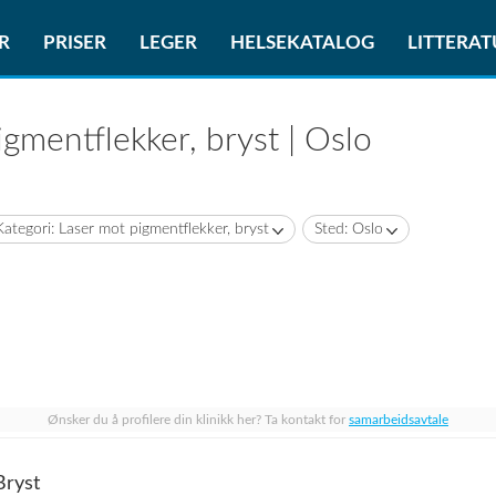
R
PRISER
LEGER
HELSEKATALOG
LITTERA
igmentflekker, bryst | Oslo
Kategori: Laser mot pigmentflekker, bryst
Sted: Oslo
Ønsker du å profilere din klinikk her? Ta kontakt for
samarbeidsavtale
Bryst