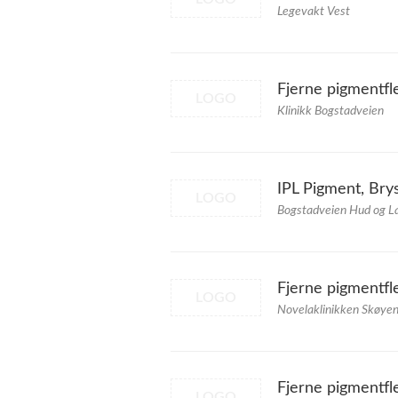
Legevakt Vest
Fjerne pigmentfle
LOGO
Klinikk Bogstadveien
IPL Pigment, Bry
LOGO
Bogstadveien Hud og La
Fjerne pigmentfle
LOGO
Novelaklinikken Skøye
Fjerne pigmentfl
LOGO