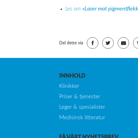
Les om
«Laser mot pigmentflekk
Del dette via
INNHOLD
Klinikker
Priser & tjenester
Leger & spesialister
Medisinsk litteratur
FÅ VÅRT NYHETSBREV