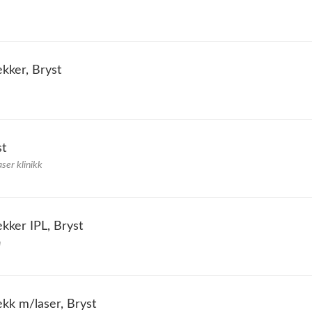
kker, Bryst
st
ser klinikk
kker IPL, Bryst
n
ekk m/laser, Bryst