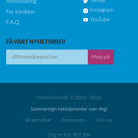
Twitter
Annonsering
Instagram
For klinikker
YouTube
F.A.Q
FÅ VÅRT NYHETSBREV
Meld på!
HelseSmart AS © 2013 - 2026
Sammenlign helsetjenester nær deg!
Brukervilkår
Personvern
Om oss
Org.nr 916 907 354