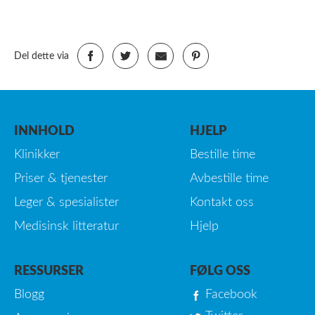
Del dette via
INNHOLD
HJELP
Klinikker
Bestille time
Priser & tjenester
Avbestille time
Leger & spesialister
Kontakt oss
Medisinsk litteratur
Hjelp
RESSURSER
FØLG OSS
Blogg
Facebook