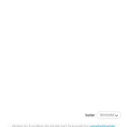
Ventetid
Sorter:
Ønsker du å profilere din klinikk her? Ta kontakt for
samarbeidsavtale