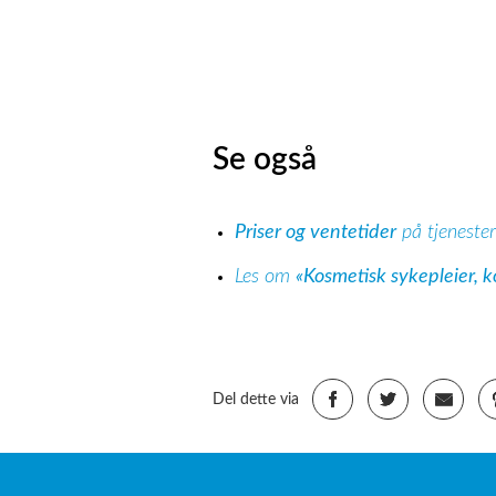
Se også
Priser og ventetider
på tjenester
Les om
«Kosmetisk sykepleier, k
Del dette via