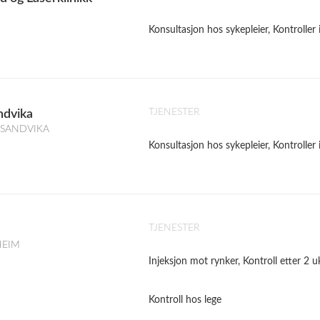
Konsultasjon hos sykepleier, Kontrolle
TJENESTER
ndvika
4, SANDVIKA
Konsultasjon hos sykepleier, Kontrolle
TJENESTER
HEIM
Injeksjon mot rynker, Kontroll etter 2 u
Kontroll hos lege