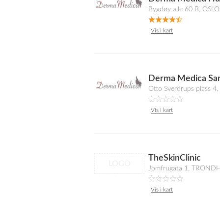
Bygdøy alle 60 B, OSLO
Vis i kart
Derma Medica Sa
Otto Sverdrups plass 
Vis i kart
TheSkinClinic
LOGO
Jomfrugata 1, TROND
Vis i kart