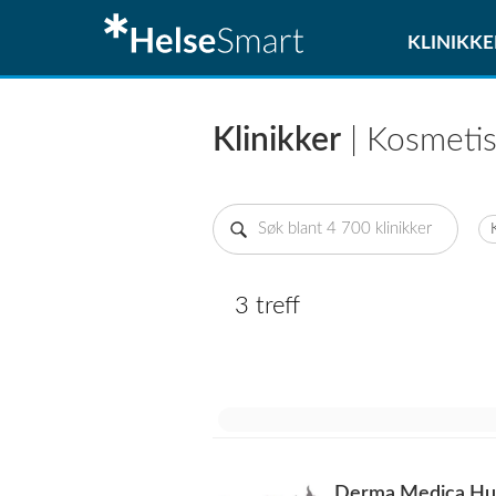
KLINIKKE
Klinikker
| Kosmetisk
3 treff
Derma Medica Hud