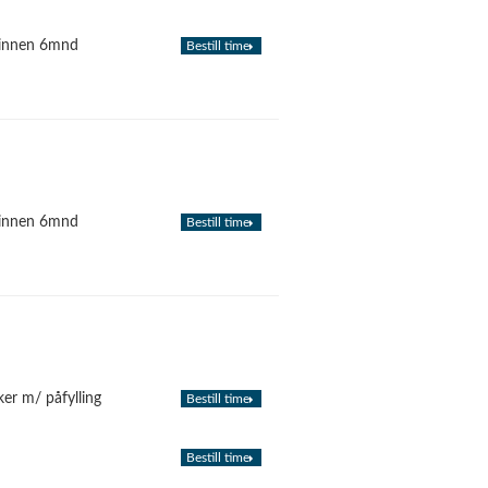
r innen 6mnd
Bestill time
r innen 6mnd
Bestill time
ker m/ påfylling
Bestill time
Bestill time