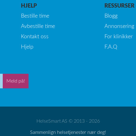
HJELP
RESSURSER
Bestille time
Blogg
Avbestille time
Annonsering
Kontakt oss
For klinikker
Hjelp
F.A.Q
Meld på!
HelseSmart AS © 2013 - 2026
Sammenlign helsetjenester nær deg!