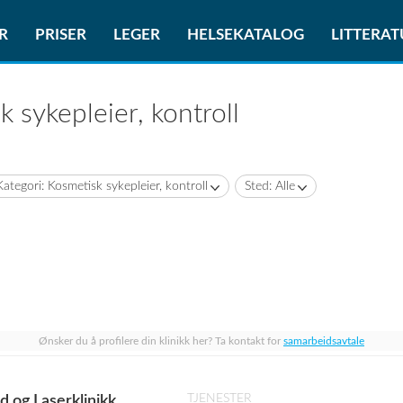
R
PRISER
LEGER
HELSEKATALOG
LITTERA
 sykepleier, kontroll
Kategori: Kosmetisk sykepleier, kontroll
Sted: Alle
Ønsker du å profilere din klinikk her? Ta kontakt for
samarbeidsavtale
TJENESTER
 og Laserklinikk