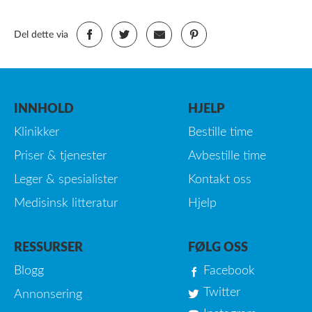
Del dette via
INNHOLD
HJELP
Klinikker
Bestille time
Priser & tjenester
Avbestille time
Leger & spesialister
Kontakt oss
Medisinsk litteratur
Hjelp
RESSURSER
FØLG OSS
Blogg
Facebook
Twitter
Annonsering