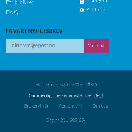
Instagram
For klinikker
YouTube
F.A.Q
FÅ VÅRT NYHETSBREV
Meld på!
HelseSmart AS © 2013 - 2026
Sammenlign helsetjenester nær deg!
Brukervilkår
Personvern
Om oss
Org.nr 916 907 354