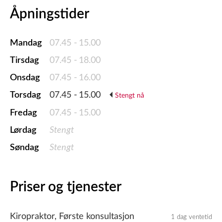
Åpningstider
Mandag
07.45
-
15.00
Tirsdag
07.45
-
18.00
Onsdag
07.45
-
16.00
Torsdag
07.45
-
15.00
Stengt nå
Fredag
07.45
-
15.00
Lørdag
Stengt
Søndag
Stengt
Priser og tjenester
Kiropraktor, Første konsultasjon
1 dag ventetid