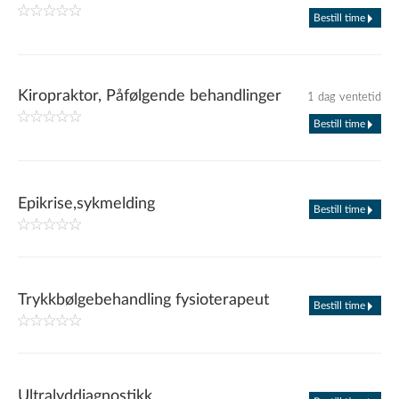
Bestill time
Kiropraktor, Påfølgende behandlinger
1 dag ventetid
Bestill time
Epikrise,sykmelding
Bestill time
Trykkbølgebehandling fysioterapeut
Bestill time
Ultralyddiagnostikk