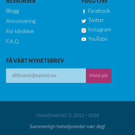
RESSURSER
FØLG OSS
Blogg
Facebook
Twitter
Annonsering
Instagram
For klinikker
YouTube
F.A.Q
FÅ VÅRT NYHETSBREV
Meld på!
HelseSmart AS © 2013 - 2026
Sammenlign helsetjenester nær deg!