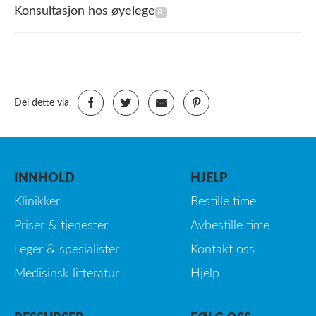
Konsultasjon hos øyelege
Del dette via
INNHOLD
HJELP
Klinikker
Bestille time
Priser & tjenester
Avbestille time
Leger & spesialister
Kontakt oss
Medisinsk litteratur
Hjelp