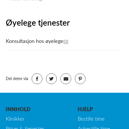
Øyelege tjenester
Konsultasjon hos øyelege
Del dette via
INNHOLD
HJELP
Klinikker
Bestille time