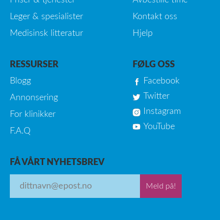
Priser & tjenester
Avbestille time
Leger & spesialister
Kontakt oss
Medisinsk litteratur
Hjelp
RESSURSER
FØLG OSS
Blogg
Facebook
Twitter
Annonsering
Instagram
For klinikker
YouTube
F.A.Q
FÅ VÅRT NYHETSBREV
Meld på!