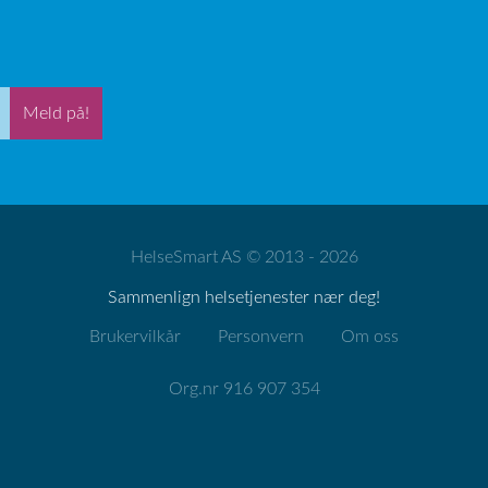
Meld på!
HelseSmart AS © 2013 - 2026
Sammenlign helsetjenester nær deg!
Brukervilkår
Personvern
Om oss
Org.nr 916 907 354