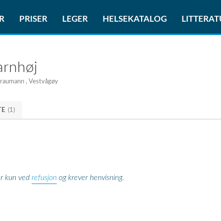
R
PRISER
LEGER
HELSEKATALOG
LITTERA
arnhøj
traumann , Vestvågøy
TE
(1)
refusjon
er kun ved
og krever henvisning.