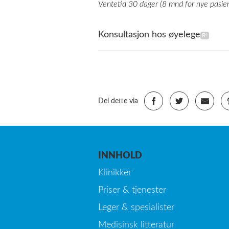
Ventetid 30 dager (8 mnd for nye pasien
Konsultasjon hos øyelege
Del dette via
INNHOLD
Klinikker
Priser & tjenester
Leger & spesialister
Medisinsk litteratur