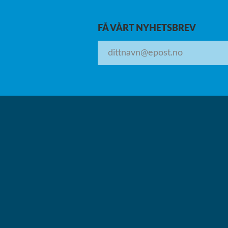
FÅ VÅRT NYHETSBREV