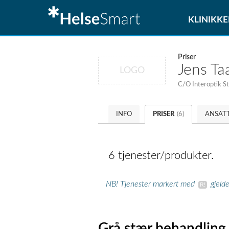
KLINIKKE
Priser
Jens Ta
LOGO
C/O Interoptik S
INFO
PRISER
(6)
ANSAT
6 tjenester/produkter.
NB! Tjenester markert med
gjeld
Grå stær behandling