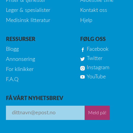
Priser & tjenester
Avbestille time
Leger & spesialister
Kontakt oss
Medisinsk litteratur
Hjelp
RESSURSER
FØLG OSS
Blogg
Facebook
Twitter
Annonsering
Instagram
For klinikker
YouTube
F.A.Q
FÅ VÅRT NYHETSBREV
Meld på!