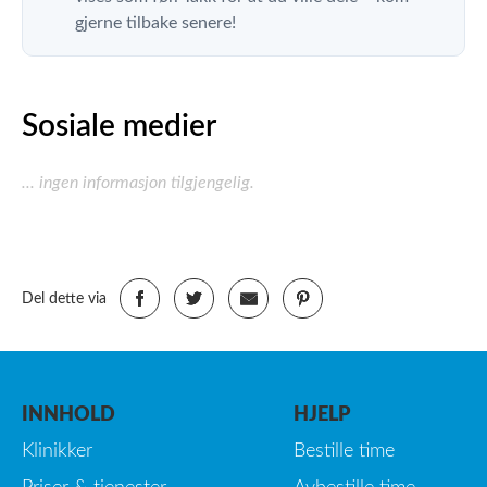
gjerne tilbake senere!
Sosiale medier
... ingen informasjon tilgjengelig.
Del dette via
INNHOLD
HJELP
Klinikker
Bestille time