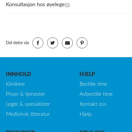
Konsultasjon hos øyelege
Del dette via
INNHOLD
HJELP
Klinikker
Bestille time
Priser & tjenester
Avbestille time
Leger & spesialister
Kontakt oss
Medisinsk litteratur
Hjelp