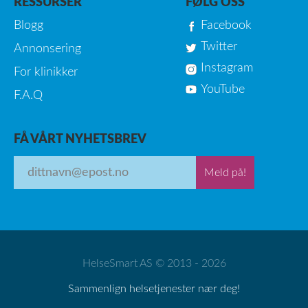
RESSURSER
FØLG OSS
Blogg
Facebook
Twitter
Annonsering
Instagram
For klinikker
YouTube
F.A.Q
FÅ VÅRT NYHETSBREV
Meld på!
HelseSmart AS © 2013 - 2026
Sammenlign helsetjenester nær deg!