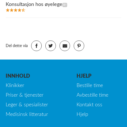
Konsultasjon hos øyelege
Del dette via
INNHOLD
HJELP
Klinikker
Bestille time
Priser & tjenester
Avbestille time
Leger & spesialister
Kontakt oss
Medisinsk litteratur
Hjelp