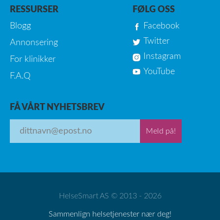
RESSURSER
FØLG OSS
Blogg
Facebook
Twitter
Annonsering
Instagram
For klinikker
YouTube
F.A.Q
FÅ VÅRT NYHETSBREV
Meld på!
HelseSmart AS © 2013 - 2026
Sammenlign helsetjenester nær deg!