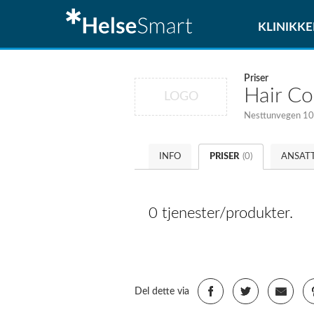
KLINIKKE
Priser
Hair C
LOGO
Nesttunvegen 100
INFO
PRISER
(0)
ANSAT
0 tjenester/produkter.
Del dette via