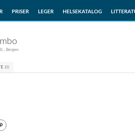
R
PRISER
LEGER
HELSEKATALOG
LITTERA
ombo
, , Bergen
TE
(0)