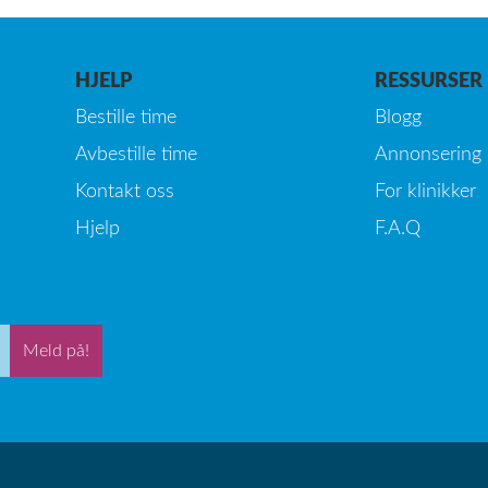
HJELP
RESSURSER
Bestille time
Blogg
Avbestille time
Annonsering
Kontakt oss
For klinikker
Hjelp
F.A.Q
Meld på!