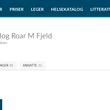
R
PRISER
LEGER
HELSEKATALOG
LITTERA
og Roar M Fjeld
Skien
INGER
(0)
ANSATTE
(1)