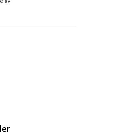
ve av
ler