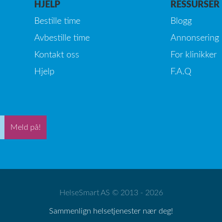
HJELP
RESSURSER
Bestille time
Blogg
Avbestille time
Annonsering
Kontakt oss
For klinikker
Hjelp
F.A.Q
Meld på!
HelseSmart AS © 2013 - 2026
Sammenlign helsetjenester nær deg!