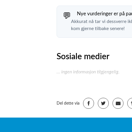
Nye vurderinger er på pa
💬
Akkurat nå tar vi dessverre ik
kom gjerne tilbake senere!
Sosiale medier
... ingen informasjon tilgjengelig.
Del dette via