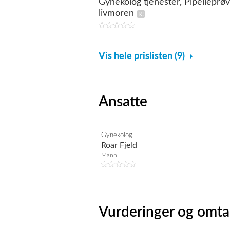
Gynekolog tjenester, Pipelleprø
livmoren
Vis hele prislisten (9)
Ansatte
Gynekolog
Roar Fjeld
Mann
Vurderinger og omta