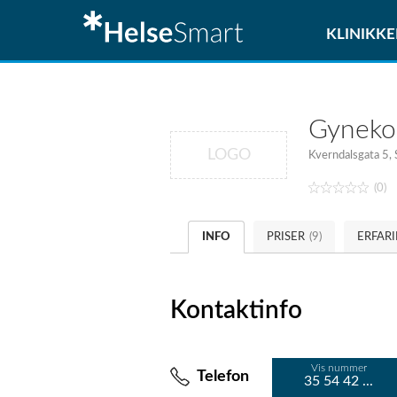
KLINIKKE
Gynekol
LOGO
Kverndalsgata 5, 
(0)
INFO
PRISER
(9)
ERFAR
Kontaktinfo
Vis nummer
Telefon
35 54 42 ...