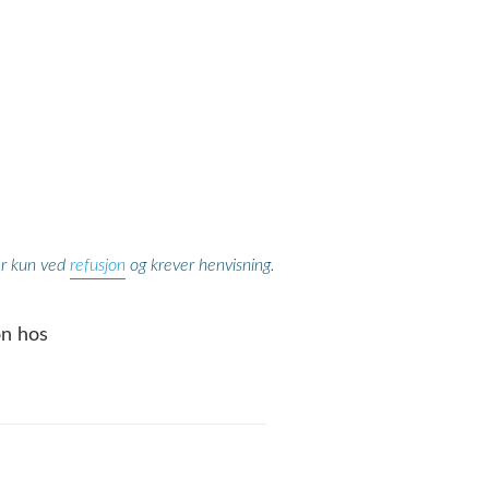
refusjon
er kun ved
og krever henvisning.
on hos