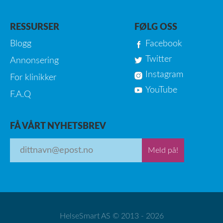
RESSURSER
FØLG OSS
Blogg
Facebook
Twitter
Annonsering
Instagram
For klinikker
YouTube
F.A.Q
FÅ VÅRT NYHETSBREV
Meld på!
HelseSmart AS © 2013 - 2026