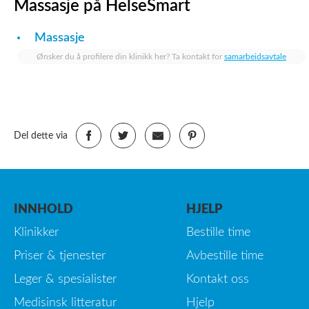
Massasje på HelseSmart
Massasje
Ønsker du å profilere din klinikk her? Ta kontakt for
samarbeidsavtale
Del dette via
INNHOLD
HJELP
Klinikker
Bestille time
Priser & tjenester
Avbestille time
Leger & spesialister
Kontakt oss
Medisinsk litteratur
Hjelp