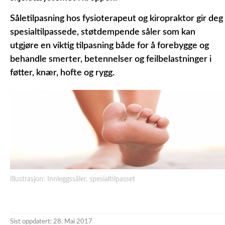
Såletilpasning hos fysioterapeut og kiropraktor gir deg
spesialtilpassede, støtdempende såler som kan
utgjøre en viktig tilpasning både for å forebygge og
behandle smerter, betennelser og feilbelastninger i
føtter, knær, hofte og rygg.
Illustrasjon: Innleggssåler, spesialtilpasset
Sist oppdatert: 28. Mai 2017