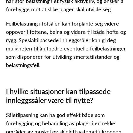
har stor belastning i et fysisk aktivt liv, og ønsker å
forebygge mot at slike plager skal utvikle seg.
Feilbelastning i fotsålen kan forplante seg videre
oppover i føttene, beina og videre til både hofte og
rygg. Spesialtilpassede innleggssåler kan gi deg
muligheten til å utbedre eventuelle feilbelastninger
som disponerer for utvikling smertetilstander og
belastningsfeil.
I hvilke situasjoner kan tilpassede
innleggssåler være til nytte?
Såletilpasning kan ha god effekt både som
forebygging og behandling av plager i en rekke
områder av muskel og skjelettsystemet i kroppen.