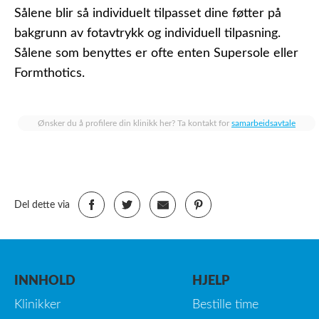
Sålene blir så individuelt tilpasset dine føtter på
bakgrunn av fotavtrykk og individuell tilpasning.
Sålene som benyttes er ofte enten Supersole eller
Formthotics.
Ønsker du å profilere din klinikk her? Ta kontakt for
samarbeidsavtale
Del dette via
INNHOLD
HJELP
Klinikker
Bestille time