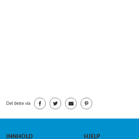
Del dette via
INNHOLD
HJELP