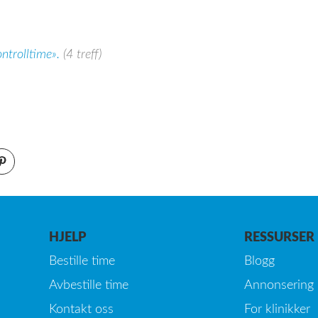
ontrolltime».
(4 treff)
HJELP
RESSURSER
Bestille time
Blogg
Avbestille time
Annonsering
Kontakt oss
For klinikker