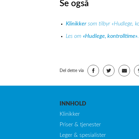
Se også
Klinikker
som tilbyr «Hudlege, k
Les om
«Hudlege, kontrolltime»
.
Del dette via
INNHOLD
Klinikker
Priser & tjenester
Leger & spesialister