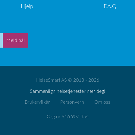
Hjelp
F.A.Q
Meld på!
HelseSmart AS © 2013 - 2026
Sammenlign helsetjenester nær deg!
Brukervilkår
Personvern
Om oss
Org.nr 916 907 354