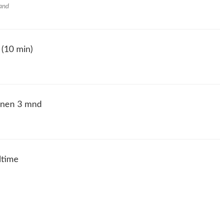
land
 (10 min)
nnen 3 mnd
ltime