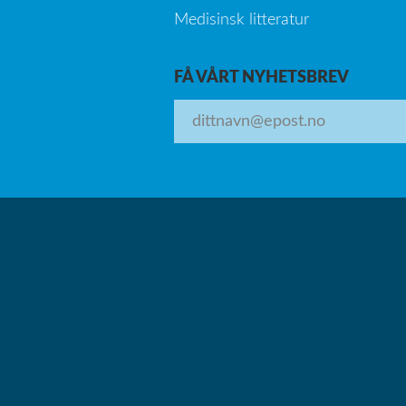
Medisinsk litteratur
FÅ VÅRT NYHETSBREV