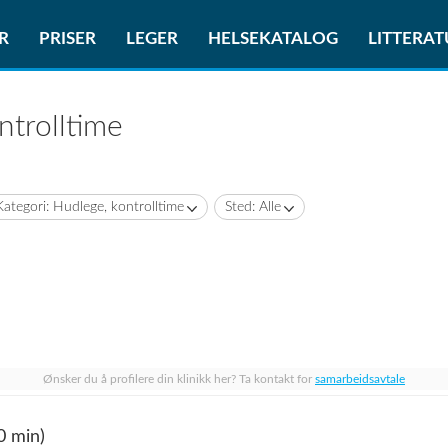
R
PRISER
LEGER
HELSEKATALOG
LITTERA
ntrolltime
Kategori: Hudlege, kontrolltime
Sted: Alle
Ønsker du å profilere din klinikk her? Ta kontakt for
samarbeidsavtale
0 min)