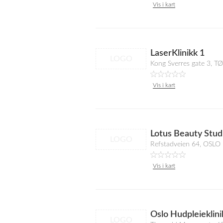
Vis i kart
LaserKlinikk 1
LOGO
Kong Sverres gate 3, 
Vis i kart
Lotus Beauty Stud
LOGO
Refstadveien 64, OSLO
Vis i kart
Oslo Hudpleieklini
LOGO