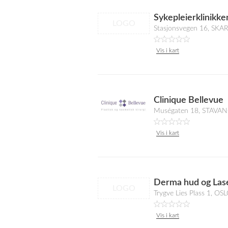
Sykepleierklinikke
LOGO
Stasjonsvegen 16, SKA
Vis i kart
Clinique Bellevue
Muségaten 18, STAVA
Vis i kart
Derma hud og Lase
LOGO
Trygve Lies Plass 1, OS
Vis i kart