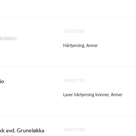
TJENESTER
TØNSBERG
Hårfjerning, Armer
TJENESTER
io
Laser hårfjerning kvinner, Armer
TJENESTER
kk avd. Gruneløkka