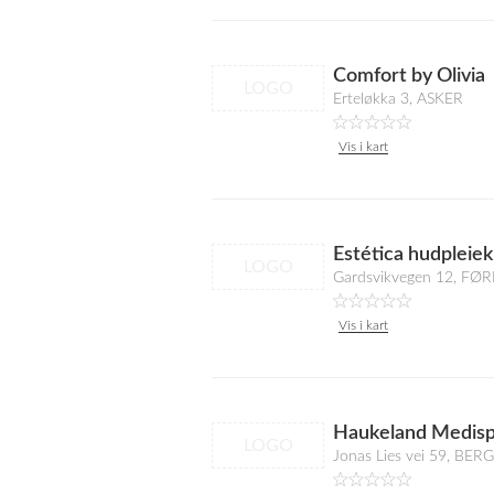
Comfort by Olivia
LOGO
Erteløkka 3, ASKER
Vis i kart
Estética hudpleiek
LOGO
Gardsvikvegen 12, F
Vis i kart
Haukeland Medis
LOGO
Jonas Lies vei 59, BER