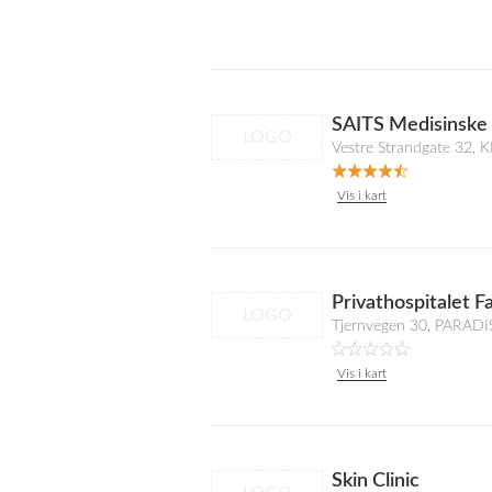
SAITS Medisinske
LOGO
Vestre Strandgate 32,
Vis i kart
Privathospitalet 
LOGO
Tjernvegen 30, PARADI
Vis i kart
Skin Clinic