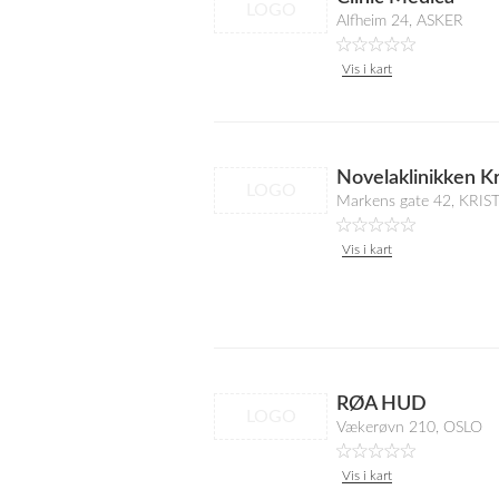
LOGO
Alfheim 24, ASKER
Vis i kart
Novelaklinikken Kr
LOGO
Markens gate 42, KRI
Vis i kart
RØA HUD
LOGO
Vækerøvn 210, OSLO
Vis i kart