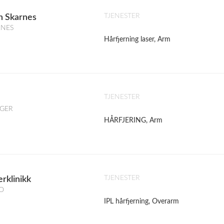
TJENESTER
n Skarnes
RNES
Hårfjerning laser, Arm
TJENESTER
NGER
HÅRFJERING, Arm
TJENESTER
rklinikk
LO
IPL hårfjerning, Overarm