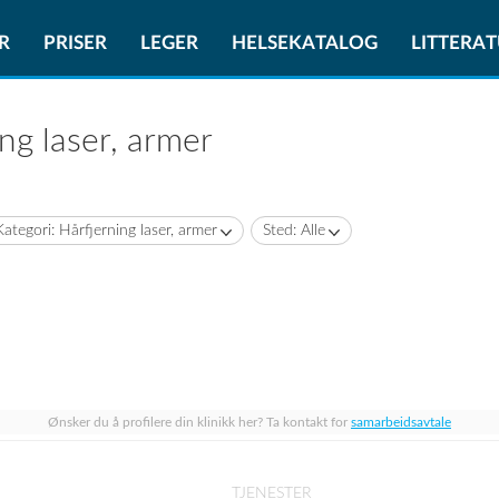
R
PRISER
LEGER
HELSEKATALOG
LITTERA
ing laser, armer
Kategori: Hårfjerning laser, armer
Sted: Alle
Ønsker du å profilere din klinikk her? Ta kontakt for
samarbeidsavtale
TJENESTER