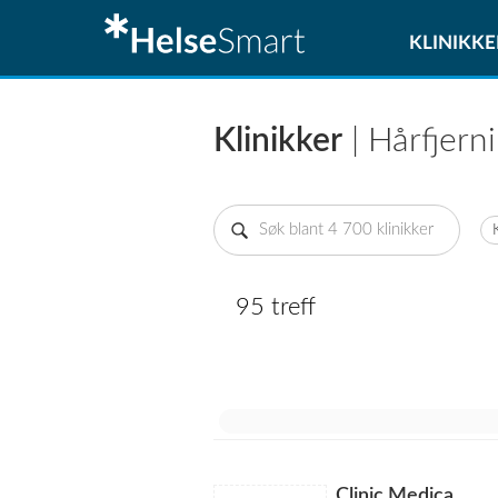
KLINIKKE
Klinikker
| Hårfjern
95 treff
Clinic Medica