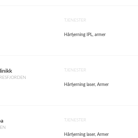
TJENESTER
Hårfjerning IPL, armer
TJENESTER
linikk
ØRRESFJORDEN
Hårfjerning laser, Armer
TJENESTER
pa
GEN
Hårfjerning laser, Armer