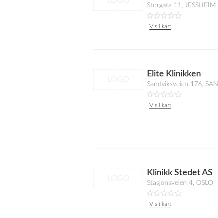
LOGO
Storgata 11, JESSHEIM
Vis i kart
Elite Klinikken
LOGO
Sandviksveien 176, S
Vis i kart
Klinikk Stedet AS
LOGO
Stasjonsveien 4, OSLO
Vis i kart