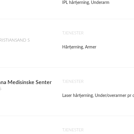
IPL hårfjerning, Underarm
TJENESTER
 KRISTIANSAND S
Hårfjerning, Armer
TJENESTER
Fana Medisinske Senter
S
Laser hårfjerning, Under/overarmer pr 
TJENESTER