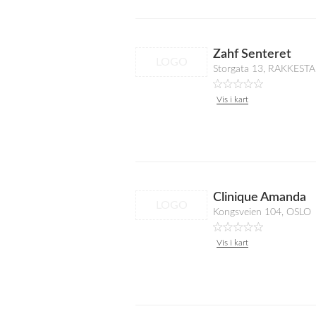
Zahf Senteret
LOGO
Storgata 13, RAKKEST
Vis i kart
Clinique Amanda
LOGO
Kongsveien 104, OSLO
Vis i kart