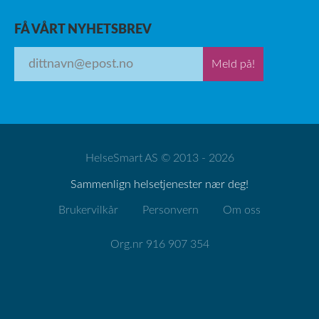
FÅ VÅRT NYHETSBREV
Meld på!
HelseSmart AS © 2013 - 2026
Sammenlign helsetjenester nær deg!
Brukervilkår
Personvern
Om oss
Org.nr 916 907 354