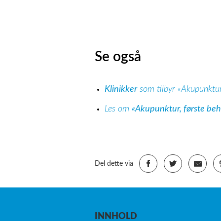
Se også
Klinikker
som tilbyr «Akupunktur,
Les om
«Akupunktur, første be
Del dette via
INNHOLD