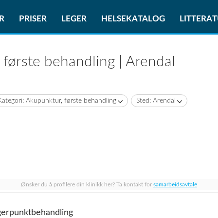
R
PRISER
LEGER
HELSEKATALOG
LITTERA
 første behandling | Arendal
Kategori: Akupunktur, første behandling
Sted: Arendal
Ønsker du å profilere din klinikk her? Ta kontakt for
samarbeidsavtale
gerpunktbehandling