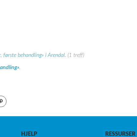
 første behandling» i Arendal.
(1 treff)
handling»
.
HJELP
RESSURSER