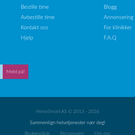
Bestille time
Blogg
Avbestille time
Annonsering
Kontakt oss
For klinikker
Hjelp
F.A.Q
Meld på!
HelseSmart AS © 2013 - 2026
Sammenlign helsetjenester nær deg!
Brukervilkår
Personvern
Om oss