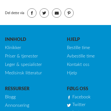
Del dette via
INNHOLD
HJELP
Klinikker
Bestille time
Priser & tjenester
Avbestille time
Leger & spesialister
Kontakt oss
Medisinsk litteratur
Hjelp
RESSURSER
FØLG OSS
Blogg
Facebook
Twitter
Annonsering