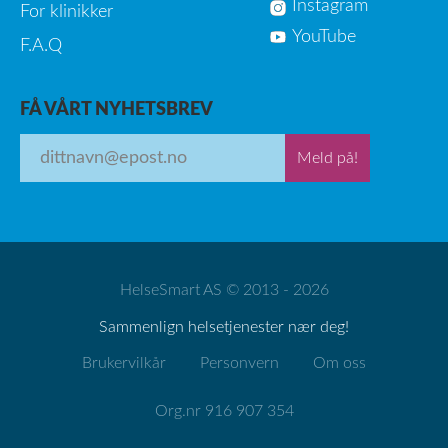
Instagram
For klinikker
YouTube
F.A.Q
FÅ VÅRT NYHETSBREV
Meld på!
HelseSmart AS © 2013 - 2026
Sammenlign helsetjenester nær deg!
Brukervilkår
Personvern
Om oss
Org.nr 916 907 354