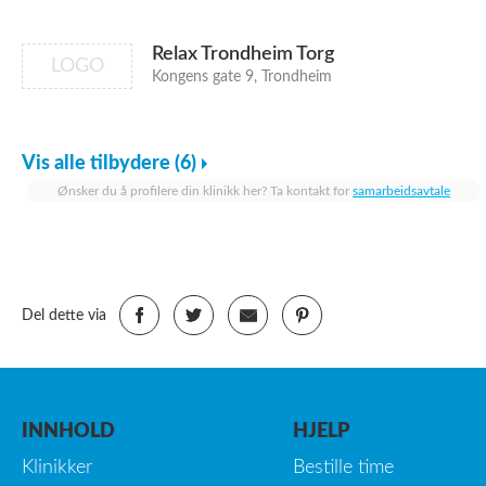
Relax Trondheim Torg
LOGO
Kongens gate 9, Trondheim
Vis alle tilbydere (6)
Ønsker du å profilere din klinikk her? Ta kontakt for
samarbeidsavtale
Del dette via
INNHOLD
HJELP
Klinikker
Bestille time