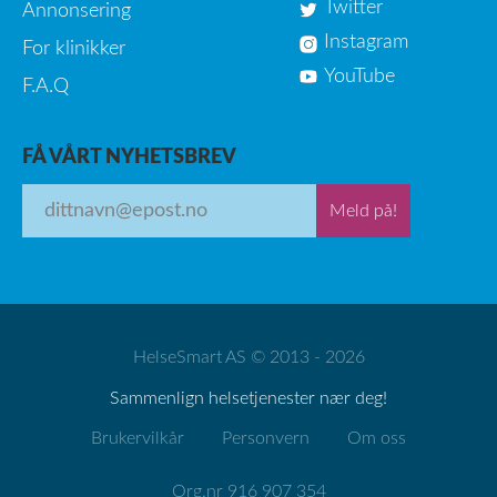
Twitter
Annonsering
Instagram
For klinikker
YouTube
F.A.Q
FÅ VÅRT NYHETSBREV
Meld på!
HelseSmart AS © 2013 - 2026
Sammenlign helsetjenester nær deg!
Brukervilkår
Personvern
Om oss
Org.nr 916 907 354