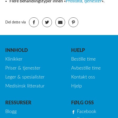
Prostata, tjenester
Flere behandlingstyper innen «
».
Del dette via
INNHOLD
HJELP
Klinikker
Bestille time
Priser & tjenester
Avbestille time
Leger & spesialister
Kontakt oss
Medisinsk litteratur
Hjelp
RESSURSER
FØLG OSS
Blogg
Facebook