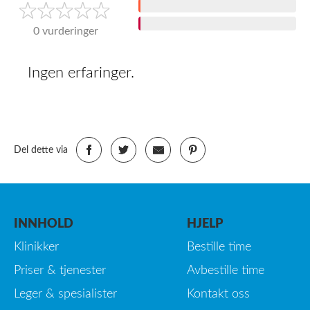
2
1
0 vurderinger
Ingen erfaringer.
Del dette via
INNHOLD
HJELP
Klinikker
Bestille time
Priser & tjenester
Avbestille time
Leger & spesialister
Kontakt oss