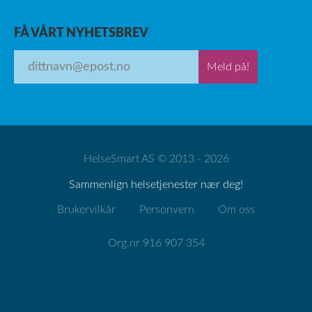
FÅ VÅRT NYHETSBREV
Meld på!
HelseSmart AS © 2013 - 2026
Sammenlign helsetjenester nær deg!
Brukervilkår
Personvern
Om oss
Org.nr 916 907 354