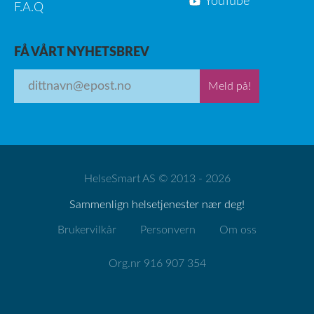
YouTube
F.A.Q
FÅ VÅRT NYHETSBREV
Meld på!
HelseSmart AS © 2013 - 2026
Sammenlign helsetjenester nær deg!
Brukervilkår
Personvern
Om oss
Org.nr 916 907 354