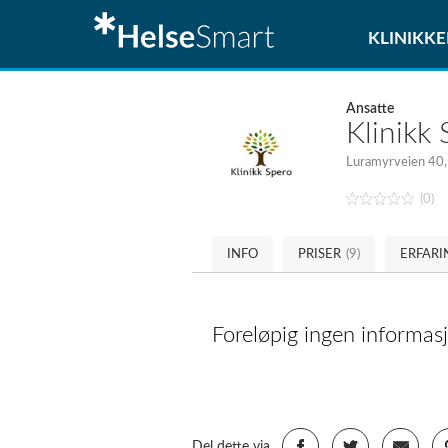
KLINIKKE
Ansatte
Klinikk
Luramyrveien 40,
(0)
INFO
PRISER
(9)
ERFARI
Foreløpig ingen informasjo
Del dette via