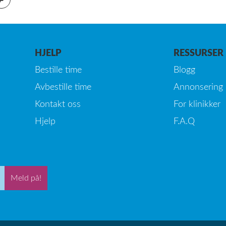
HJELP
RESSURSER
Bestille time
Blogg
Avbestille time
Annonsering
Kontakt oss
For klinikker
Hjelp
F.A.Q
Meld på!