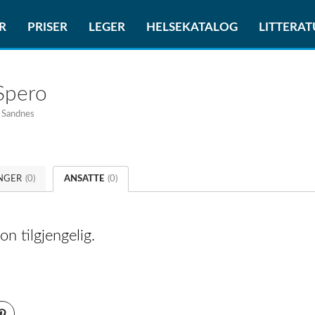
R
PRISER
LEGER
HELSEKATALOG
LITTERA
 Spero
 Sandnes
NGER
(0)
ANSATTE
(0)
n tilgjengelig.